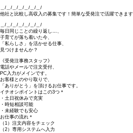
＿/＿/＿/＿/＿/＿/＿/
他社と比較し高収入の募集です！簡単な受発注で活躍できます
＿/＿/＿/＿/＿/＿/＿/
毎日同じことの繰り返し…、
子育てが落ち着いた今、
「私らしさ」を活かせる仕事、
見つけませんか？
《受発注事務スタッフ》
電話やメールで注文受付、
PC入力がメインです。
お客様とのやり取りで、
「ありがとう」を頂けるお仕事です。
イチオシポイントはこの3つ＊
・土日祝休みで充実
・時短相談可能
・未経験でも安心
お仕事の流れ＊
（1）注文内容をチェック
（2）専用システムへ入力