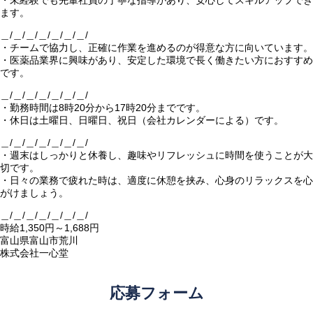
・未経験でも先輩社員の丁寧な指導があり、安心してスキルアップでき
ます。
＿/＿/＿/＿/＿/＿/＿/
・チームで協力し、正確に作業を進めるのが得意な方に向いています。
・医薬品業界に興味があり、安定した環境で長く働きたい方におすすめ
です。
＿/＿/＿/＿/＿/＿/＿/
・勤務時間は8時20分から17時20分までです。
・休日は土曜日、日曜日、祝日（会社カレンダーによる）です。
＿/＿/＿/＿/＿/＿/＿/
・週末はしっかりと休養し、趣味やリフレッシュに時間を使うことが大
切です。
・日々の業務で疲れた時は、適度に休憩を挟み、心身のリラックスを心
がけましょう。
＿/＿/＿/＿/＿/＿/＿/
時給1,350円～1,688円
富山県富山市荒川
株式会社一心堂
応募フォーム