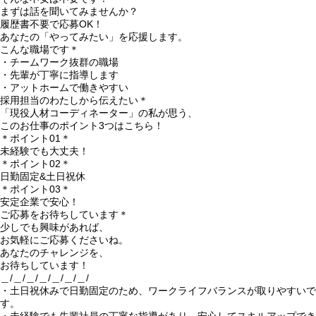
まずは話を聞いてみませんか？
履歴書不要で応募OK！
あなたの「やってみたい」を応援します。
こんな職場です＊
・チームワーク抜群の職場
・先輩が丁寧に指導します
・アットホームで働きやすい
採用担当のわたしから伝えたい＊
「現役人材コーディネーター」の私が思う、
このお仕事のポイント3つはこちら！
＊ポイント01＊
未経験でも大丈夫！
＊ポイント02＊
日勤固定&土日祝休
＊ポイント03＊
安定企業で安心！
ご応募をお待ちしています＊
少しでも興味があれば、
お気軽にご応募くださいね。
あなたのチャレンジを、
お待ちしています！
＿/＿/＿/＿/＿/＿/＿/
・土日祝休みで日勤固定のため、ワークライフバランスが取りやすいで
す。