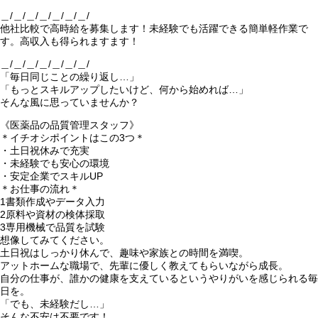
＿/＿/＿/＿/＿/＿/＿/
他社比較で高時給を募集します！未経験でも活躍できる簡単軽作業で
す。高収入も得られますます！
＿/＿/＿/＿/＿/＿/＿/
「毎日同じことの繰り返し…」
「もっとスキルアップしたいけど、何から始めれば…」
そんな風に思っていませんか？
《医薬品の品質管理スタッフ》
＊イチオシポイントはこの3つ＊
・土日祝休みで充実
・未経験でも安心の環境
・安定企業でスキルUP
＊お仕事の流れ＊
1書類作成やデータ入力
2原料や資材の検体採取
3専用機械で品質を試験
想像してみてください。
土日祝はしっかり休んで、趣味や家族との時間を満喫。
アットホームな職場で、先輩に優しく教えてもらいながら成長。
自分の仕事が、誰かの健康を支えているというやりがいを感じられる毎
日を。
「でも、未経験だし…」
そんな不安は不要です！