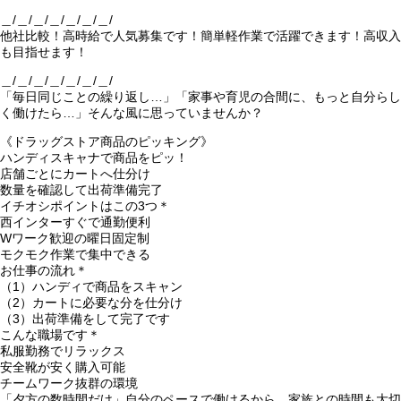
＿/＿/＿/＿/＿/＿/＿/
他社比較！高時給で人気募集です！簡単軽作業で活躍できます！高収入
も目指せます！
＿/＿/＿/＿/＿/＿/＿/
「毎日同じことの繰り返し…」「家事や育児の合間に、もっと自分らし
く働けたら…」そんな風に思っていませんか？
《ドラッグストア商品のピッキング》
ハンディスキャナで商品をピッ！
店舗ごとにカートへ仕分け
数量を確認して出荷準備完了
イチオシポイントはこの3つ＊
西インターすぐで通勤便利
Wワーク歓迎の曜日固定制
モクモク作業で集中できる
お仕事の流れ＊
（1）ハンディで商品をスキャン
（2）カートに必要な分を仕分け
（3）出荷準備をして完了です
こんな職場です＊
私服勤務でリラックス
安全靴が安く購入可能
チームワーク抜群の環境
「夕方の数時間だけ」自分のペースで働けるから、家族との時間も大切