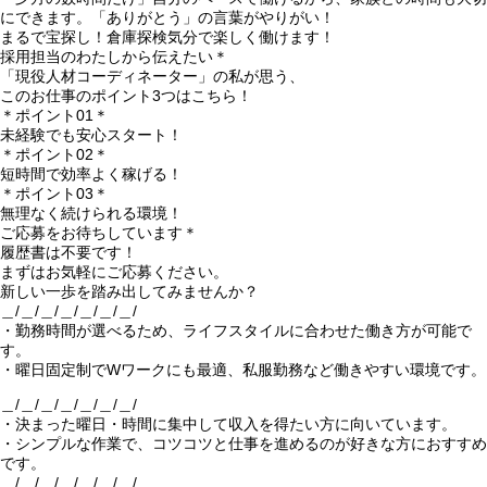
にできます。「ありがとう」の言葉がやりがい！
まるで宝探し！倉庫探検気分で楽しく働けます！
採用担当のわたしから伝えたい＊
「現役人材コーディネーター」の私が思う、
このお仕事のポイント3つはこちら！
＊ポイント01＊
未経験でも安心スタート！
＊ポイント02＊
短時間で効率よく稼げる！
＊ポイント03＊
無理なく続けられる環境！
ご応募をお待ちしています＊
履歴書は不要です！
まずはお気軽にご応募ください。
新しい一歩を踏み出してみませんか？
＿/＿/＿/＿/＿/＿/＿/
・勤務時間が選べるため、ライフスタイルに合わせた働き方が可能で
す。
・曜日固定制でWワークにも最適、私服勤務など働きやすい環境です。
＿/＿/＿/＿/＿/＿/＿/
・決まった曜日・時間に集中して収入を得たい方に向いています。
・シンプルな作業で、コツコツと仕事を進めるのが好きな方におすすめ
です。
＿/＿/＿/＿/＿/＿/＿/