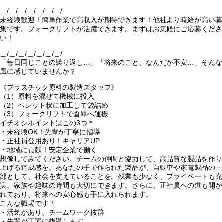
＿/＿/＿/＿/＿/＿/＿/
未経験歓迎！簡単作業で高収入が期待できます！他社より時給が高い募
集です。フォークリフトが活躍できます。まずはお気軽にご応募くださ
い！
＿/＿/＿/＿/＿/＿/＿/
「毎日同じことの繰り返し…」「将来のこと、なんだか不安…」そんな
風に感じていませんか？
《プラスチック原料の製造スタッフ》
（1）原料を混ぜて機械に投入
（2）ペレット状に加工して袋詰め
（3）フォークリフトで倉庫へ運搬
イチオシポイントはこの3つ＊
・未経験OK！先輩が丁寧に指導
・正社員登用あり！キャリアUP
・地域に貢献！安定企業で働く
想像してみてください。チームの仲間と協力して、高品質な製品を作り
上げる達成感を。あなたの手で作られた製品が、自動車や家電製品の一
部として、社会を支えていることを。残業も少なく、プライベートも充
実。家族や趣味の時間も大切にできます。さらに、正社員への道も開か
れており、将来への安心感も手に入れられます。
こんな職場です＊
・活気があり、チームワーク抜群
・先輩が丁寧に指導します