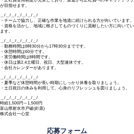
・正社員登用制度が充実しており、派遣から正社員へのキャリアアップ
が目指せます。
＿/＿/＿/＿/＿/＿/＿/
・チームで協力し、正確な作業を地道に続けられる方が向いています。
・資格を活かし、地域に根ざしてものづくりに貢献したい方に向いてい
ます。
＿/＿/＿/＿/＿/＿/＿/
・勤務時間は8時30分から17時30分までです。
・休憩時間は60分です。
・実労働時間は8時間です。
・休日は第2,4土曜日、祝日、大型連休です。
・会社カレンダーがあります。
＿/＿/＿/＿/＿/＿/＿/
・夏季など休憩時間が長い時期にしっかり休養を取りましょう。
・土日祝日の休みを利用して、心身のリフレッシュを図りましょう。
＿/＿/＿/＿/＿/＿/＿/
時給1,500円～1,500円
富山県射水市戸破(針原)
株式会社一心堂
応募フォーム