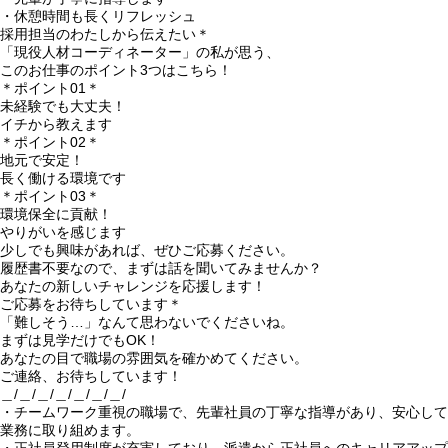
・休憩時間も長くリフレッシュ
採用担当のわたしから伝えたい＊
「現役人材コーディネーター」の私が思う、
このお仕事のポイント3つはこちら！
＊ポイント01＊
未経験でも大丈夫！
イチから教えます
＊ポイント02＊
地元で安定！
長く働ける環境です
＊ポイント03＊
環境保全に貢献！
やりがいを感じます
少しでも興味があれば、ぜひご応募ください。
履歴書不要なので、まずは話を聞いてみませんか？
あなたの新しいチャレンジを応援します！
ご応募をお待ちしています＊
「難しそう…」なんて思わないでくださいね。
まずは見学だけでもOK！
あなたの目で職場の雰囲気を確かめてください。
ご連絡、お待ちしています！
＿/＿/＿/＿/＿/＿/＿/
・チームワーク重視の職場で、先輩社員の丁寧な指導があり、安心して
業務に取り組めます。