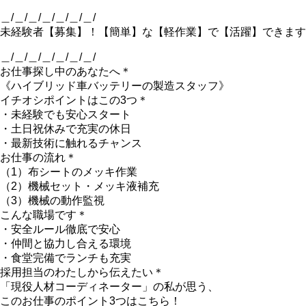
＿/＿/＿/＿/＿/＿/＿/
未経験者【募集】！【簡単】な【軽作業】で【活躍】できます
＿/＿/＿/＿/＿/＿/＿/
お仕事探し中のあなたへ＊
《ハイブリッド車バッテリーの製造スタッフ》
イチオシポイントはこの3つ＊
・未経験でも安心スタート
・土日祝休みで充実の休日
・最新技術に触れるチャンス
お仕事の流れ＊
（1）布シートのメッキ作業
（2）機械セット・メッキ液補充
（3）機械の動作監視
こんな職場です＊
・安全ルール徹底で安心
・仲間と協力し合える環境
・食堂完備でランチも充実
採用担当のわたしから伝えたい＊
「現役人材コーディネーター」の私が思う、
このお仕事のポイント3つはこちら！