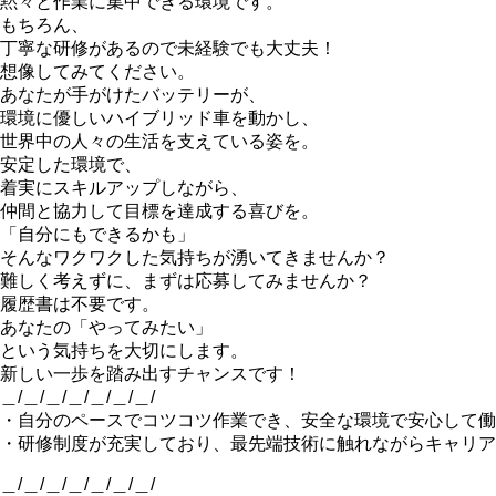
黙々と作業に集中できる環境です。
もちろん、
丁寧な研修があるので未経験でも大丈夫！
想像してみてください。
あなたが手がけたバッテリーが、
環境に優しいハイブリッド車を動かし、
世界中の人々の生活を支えている姿を。
安定した環境で、
着実にスキルアップしながら、
仲間と協力して目標を達成する喜びを。
「自分にもできるかも」
そんなワクワクした気持ちが湧いてきませんか？
難しく考えずに、まずは応募してみませんか？
履歴書は不要です。
あなたの「やってみたい」
という気持ちを大切にします。
新しい一歩を踏み出すチャンスです！
＿/＿/＿/＿/＿/＿/＿/
・自分のペースでコツコツ作業でき、安全な環境で安心して働
・研修制度が充実しており、最先端技術に触れながらキャリア
＿/＿/＿/＿/＿/＿/＿/