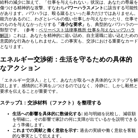
給料の減少に加えて、「仕事を与えられない」状況は、あなたの尊厳を
傷つける精神的な攻撃、すなわち
パワーハラスメント
に該当する可能性
があります。パワハラは、殴る蹴るといった暴力だけではありません。
能力があるのに、わざとレベルの低い仕事しか与えなかったり、仕事そ
のものを与えなかったりする
「過小な要求」
も、典型的なパワハラの一
類型です。（参考：
ベリーベスト法律事務所 仕事を与えないパワハラ
解説
）これは、あなたを精神的に追い詰め、自主退職に追い込むための
意図的な行為かもしれません。この事実も、交渉における重要なカード
となります。
エネルギー交渉術：生活を守るための具体的
なアクション
「エネルギー交渉人」として、あなたが取るべき具体的なステップを解
説します。感情的に不満をぶつけるのではなく、冷静に、しかし毅然と
要求を伝えることが重要です。
ステップ1：交渉材料（ファクト）を整理する
生活への影響を具体的に数値化する:
給与明細を比較し、減収額
を明確に。その影響で家計の何に支障が出ているかを説明できる
よう準備します。
これまでの貢献と働く意欲を示す:
過去の実績や働く意欲を客観
的な事実として伝えます。