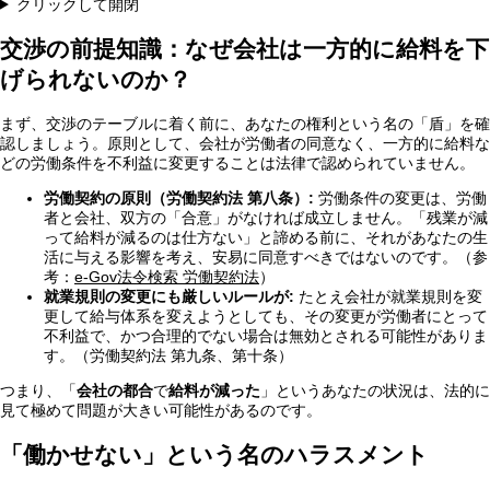
クリックして開閉
交渉の前提知識：なぜ会社は一方的に給料を下
げられないのか？
まず、交渉のテーブルに着く前に、あなたの権利という名の「盾」を確
認しましょう。原則として、会社が労働者の同意なく、一方的に給料な
どの労働条件を不利益に変更することは法律で認められていません。
労働契約の原則（労働契約法 第八条）:
労働条件の変更は、労働
者と会社、双方の「合意」がなければ成立しません。「残業が減
って給料が減るのは仕方ない」と諦める前に、それがあなたの生
活に与える影響を考え、安易に同意すべきではないのです。（参
考：
e-Gov法令検索 労働契約法
）
就業規則の変更にも厳しいルールが:
たとえ会社が就業規則を変
更して給与体系を変えようとしても、その変更が労働者にとって
不利益で、かつ合理的でない場合は無効とされる可能性がありま
す。（労働契約法 第九条、第十条）
つまり、「
会社の都合
で
給料が減った
」というあなたの状況は、法的に
見て極めて問題が大きい可能性があるのです。
「働かせない」という名のハラスメント