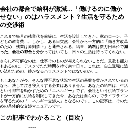
会社の都合で給料が激減…「働けるのに働か
せない」のはハラスメント？生活を守るため
の交渉術
これまで毎月の残業代を前提に、生活を設計してきた。家のローン、子
どもの教育費…。しかし、ある日突然、会社から一方的に「働き方改革
のため、残業は原則禁止」と通告される。結果、
給料
は数万円単位で
減
った
。
会社の都合
と分かってはいても、日々の生活は待ってくれない。
さらに不可解なのは、仕事そのものが与えられないことだ。意欲も能力
もあるのに、デスクでただ時間を持て余す日々。これは、自主退職に追
い込むための、静かなるハラスメントではないのか…。
もしあなたが今、そんな理不尽な状況で生活の基盤を脅かされているの
なら、決して泣き寝入りする必要はありません。あなたの給料は、生活
という都市を動かすための「エネルギー」です。会社という供給プラン
トが一方的に供給を制限してきた今、あなたは自らの手でライフライン
を守るための「エネルギー交渉人」となるのです。この記事は、そのた
めの具体的な交渉マニュアルです。
この記事でわかること（目次）