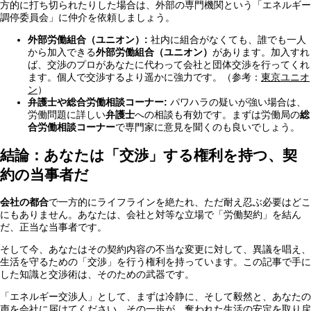
方的に打ち切られたりした場合は、外部の専門機関という「エネルギー
調停委員会」に仲介を依頼しましょう。
外部労働組合（ユニオン）:
社内に組合がなくても、誰でも一人
から加入できる
外部労働組合（ユニオン）
があります。加入すれ
ば、交渉のプロがあなたに代わって会社と団体交渉を行ってくれ
ます。個人で交渉するより遥かに強力です。（参考：
東京ユニオ
ン
）
弁護士や総合労働相談コーナー:
パワハラの疑いが強い場合は、
労働問題に詳しい
弁護士
への相談も有効です。まずは労働局の
総
合労働相談コーナー
で専門家に意見を聞くのも良いでしょう。
結論：あなたは「交渉」する権利を持つ、契
約の当事者だ
会社の都合
で一方的にライフラインを絶たれ、ただ耐え忍ぶ必要はどこ
にもありません。あなたは、会社と対等な立場で「労働契約」を結ん
だ、正当な当事者です。
そして今、あなたはその契約内容の不当な変更に対して、異議を唱え、
生活を守るための「交渉」を行う権利を持っています。この記事で手に
した知識と交渉術は、そのための武器です。
「エネルギー交渉人」として、まずは冷静に、そして毅然と、あなたの
声を会社に届けてください。その一歩が、奪われた生活の安定を取り戻