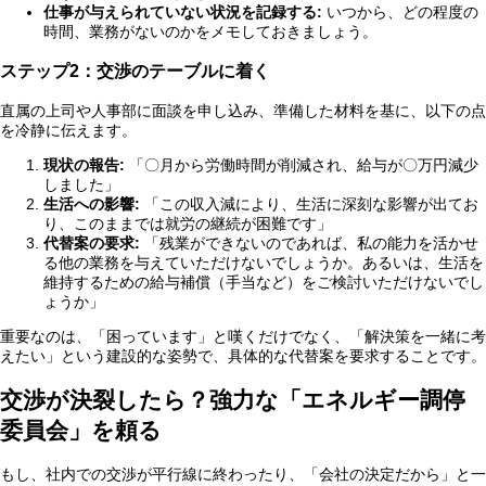
仕事が与えられていない状況を記録する:
いつから、どの程度の
時間、業務がないのかをメモしておきましょう。
ステップ2：交渉のテーブルに着く
直属の上司や人事部に面談を申し込み、準備した材料を基に、以下の点
を冷静に伝えます。
現状の報告:
「〇月から労働時間が削減され、給与が〇万円減少
しました」
生活への影響:
「この収入減により、生活に深刻な影響が出てお
り、このままでは就労の継続が困難です」
代替案の要求:
「残業ができないのであれば、私の能力を活かせ
る他の業務を与えていただけないでしょうか。あるいは、生活を
維持するための給与補償（手当など）をご検討いただけないでし
ょうか」
重要なのは、「困っています」と嘆くだけでなく、「解決策を一緒に考
えたい」という建設的な姿勢で、具体的な代替案を要求することです。
交渉が決裂したら？強力な「エネルギー調停
委員会」を頼る
もし、社内での交渉が平行線に終わったり、「会社の決定だから」と一